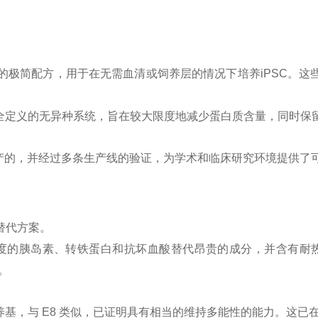
：仅包含八种特定成分的极简配方，用于在无需血清或饲养层的情况下培养i
rius）是一种完全定义的无异种系统，旨在较大限度地减少蛋白质含量，同时
下生产的，并经过多条生产线的验证，为学术和临床研究环境提供了
替代方案。
的胰岛素、转铁蛋白和抗坏血酸替代昂贵的成分，并含有耐热的FG
。
培养基，与 E8 类似，已证明具有相当的维持多能性的能力。这已在描