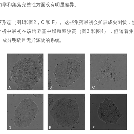
在生长动力学和集落完整性方面没有明显差异。
致密集落形态（图1和图2，C 和 F）。这些集落最初会扩展成尖
在定量分析中最初在该培养基中增殖率较高（图3 和图4），但随着
一个有效、成分明确且无异源物的系统。