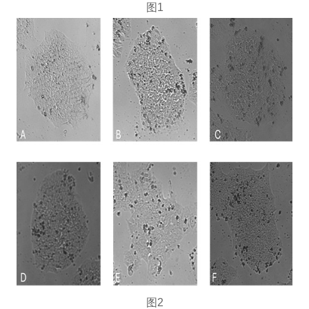
图1
图2