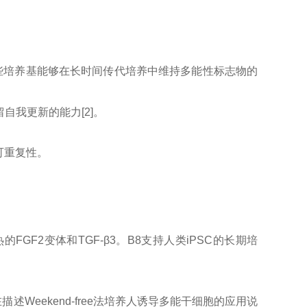
PSC。这些培养基能够在长时间传代培养中维持多能性标志物的
保留自我更新的能力[2]。
可重复性。
F2变体和TGF-β3。B8支持人类iPSC的长期培
述Weekend-free法培养人诱导多能干细胞的应用说