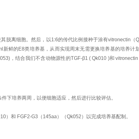
其脱离细胞。然后，以1:6的传代比例接种于涂有vitronectin（
ml新鲜的E8类培养基，从而实现周末无需更换培养基的培养
53)，结合我们不含动物源性的TGF-β1 ( Qk010 )和 vitron
些条件下培养两周，以便细胞适应，然后进行比较评估。
（Qk010）和 FGF2-G3（145aa）（Qk052）以完成培养基配制。
。