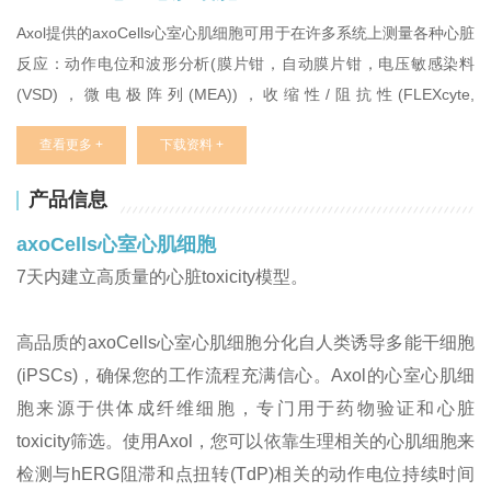
Axol提供的
axoCells心室心肌细胞可用于在许多系统上测量各种心脏
反应：动作电位和波形分析(膜片钳，自动膜片钳，电压敏感染料
(VSD)，微电极阵列(MEA))，收缩性/阻抗性(FLEXcyte,
xCELLigence RTCA)，钙反应(Hamamatsu FDSSµCell, Cell
查看更多 +
下载资料 +
Optiq)，形态学(免疫细胞化学)和转录组学(RNAseq, qPCR)。它们
也被用于调查disease状态，如感染性心肌病。
产品信息
axoCells心室心肌细胞
7天内建立高质量的心脏toxicity模型。
高品质的axoCells心室心肌细胞分化自人类诱导多能干细胞
(iPSCs)，确保您的工作流程充满信心。Axol的心室心肌细
胞来源于供体成纤维细胞，专门用于药物验证和心脏
toxicity筛选。使用Axol，您可以依靠生理相关的心肌细胞来
检测与hERG阻滞和点扭转(TdP)相关的动作电位持续时间