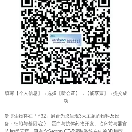
填写【个人信息】→选择【听会证】→【畅享票】→提交成
功
曼博生物将在「Y32」展台为您呈现3大主题的物料及设
备：细胞与基因治疗、蛋白与抗体药物开发、临床前与器官
芯片/类器官，更有含Sexton CT-5灌装系统在内的3D模型、