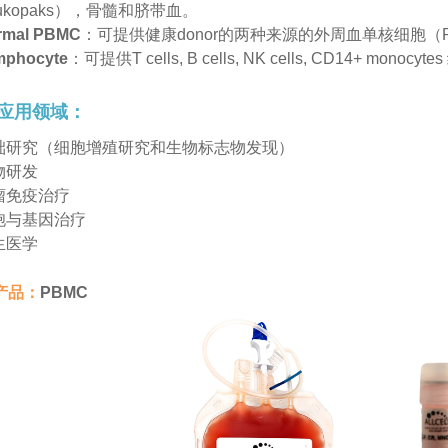
eukopaks），骨髓和脐带血。
rmal PBMC
：可提供健康donor的两种来源的外周血单核细胞
mphocyte
：可提供T cells, B cells, NK cells, CD14+ mono
应用领域：
基础研究（细胞增殖研究和生物标志物发现）
物研发
肿瘤免疫治疗
细胞与基因治疗
生医学
产品：
PBMC