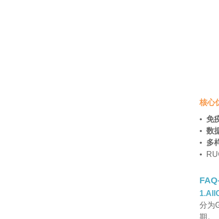
核心
•
免
•
数
•
多
• R
FAQ-
1.A
分为
期。