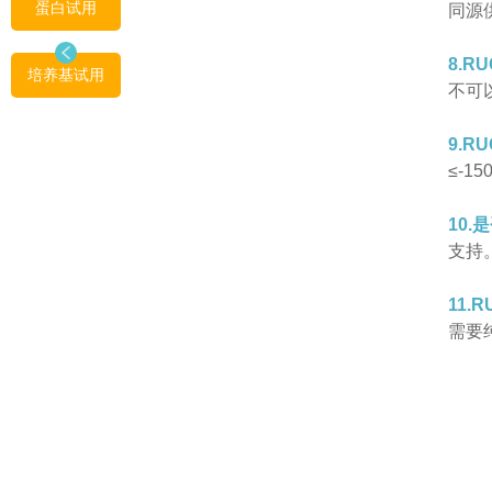
蛋白试用
同源
8.R
培养基试用
不可以
9.R
≤-
10.
支持
11.
需要纯