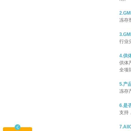
2.G
冻存
3.G
行业
4.
供体严
全项
5.
冻存
6.
支持
7.A