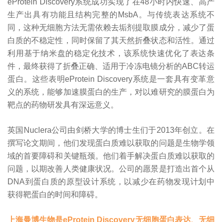
eProtein Discovery系统成功实现了在48小时内快速、高产
生产出具有功能且结构完整的MsbA。与传统表达系统不
同，这种无细胞方法无需依赖去垢剂提取膜成分，减少了蛋
白质的不稳定性，同时保留了其天然折叠状态和活性。通过
利用基于纳米盘的稳定化技术，该系统快速优化了表达条
件，最终获得了折叠正确、适用于冷冻电镜分析的ABC转运
蛋白。这些表明eProtein Discovery系统是一套具有变革意
义的系统，能够加速膜蛋白的生产，对以难研究的膜蛋白为
靶点的药物研发具有深远意义。
英国Nuclera公司由剑桥大学的博士生们于2013年创立。在
撰写论文期间，他们发现蛋白质难以获取的问题是生物学领
域的首要障碍和关键瓶颈。他们着手解决蛋白质难以获取的
问题，以期改善人类健康状况。公司的愿景是打造出首个从
DNA到蛋白质的原型设计系统，以减少在药物发现计划中
获得靶蛋白的时间和障碍。
上海曼博生物是eProtein Discovery无细胞蛋白表达、无细