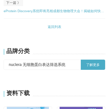
下一篇 》
看无细胞蛋白表达系统如何指导体内表达
eProtein Discovery系统即将亮相成都生物物理大会！揭秘如何快速
表达和纯化活性VEGF165
返回列表
品牌分类
nuclera 无细胞蛋白表达筛选系统
了解更多
资料下载