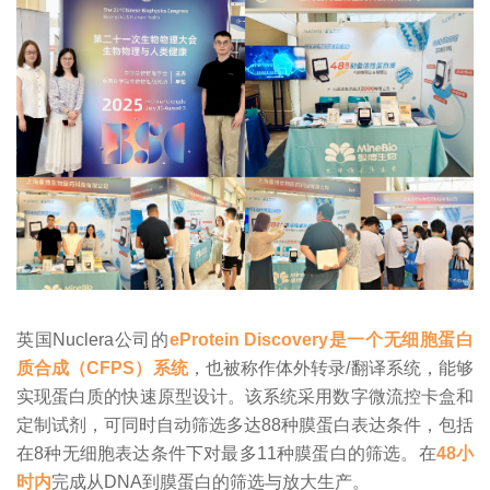
英国Nuclera公司的
eProtein Discovery是一个无细胞蛋白
质合成（CFPS）系统
，也被称作体外转录/翻译系统，能够
实现蛋白质的快速原型设计。该系统采用数字微流控卡盒和
定制试剂，可同时自动筛选多达88种膜蛋白表达条件，包括
在8种无细胞表达条件下对最多11种膜蛋白的筛选。在
48小
时内
完成从DNA到膜蛋白的筛选与放大生产。