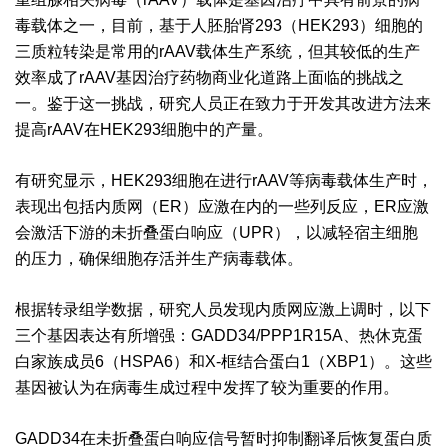
毒载体之一，目前，基于人胚胎肾293（HEK293）细胞的
三质粒转染是常用的rAAV载体生产系统，但其较低的生产
效率成了rAAV基因治疗药物商业化道路上面临的挑战之
一。鉴于这一挑战，研究人员正在致力于开发其改进方法来
提高rAAV在HEK293细胞中的产量。
有研究显示，HEK293细胞在进行rAAV等病毒载体生产时，
表现出包括内质网（ER）应激在内的一些列反应，ER应激
会激活下游的未折叠蛋白响应（UPR），以减轻宿主细胞
的压力，确保细胞存活并生产病毒载体。
根据转录组学数据，研究人员发现内质网应激上调时，以下
三个基因表达有所增强：GADD34/PPP1R15A、热休克蛋
白家族成员6（HSPA6）和X-框结合蛋白1（XBP1）。这些
基因被认为在病毒生成过程中发挥了较为重要的作用。
GADD34在未折叠蛋白响应信号暂时抑制翻译后恢复蛋白质