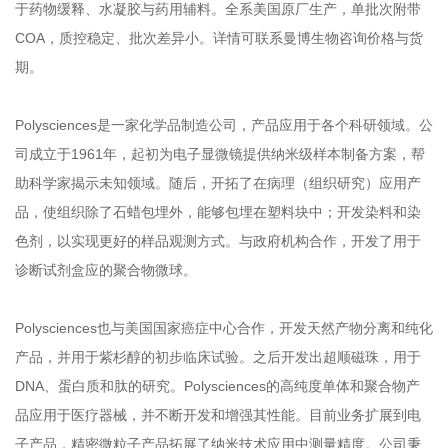
于药物缓释、水凝胶与药用辅料。全系美国原厂生产，单批次附带
COA，质控稳定、批次差异小。详情可联系曼博生物咨询价格与货
期。
Polysciences是一家化学品制造公司，产品应用于各个科研领域。公
司成立于1961年，起初为电子显微镜提供纳米级样本制备方案，帮
助科学家揭示未知领域。随后，开拓了在病理（组织研究）应用产
品，使组织除了石蜡包埋外，能够包埋在塑料块中；开发染料和染
色剂，以实现更好的样品观测方式。与政府机构合作，开发了用于
诊断试剂盒应的聚合物微球。
Polysciences也与美国国家癌症中心合作，开发天然产物分离和纯化
产品，并用于紫杉醇的初步临床试验。之后开发出超顺磁珠，用于
DNA、蛋白质和肽的研究。Polysciences的高纯度单体和聚合物产
品应用于医疗器械，并不断开发和增强其性能。目前业务扩展到电
子产品，精密微粒子产品拓展了纳米技术应用中测量精度。公司秉