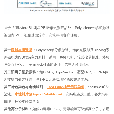
除子品牌KyforaBio明星PEI转染试剂产品外，Polysciences多款原料
被国内IVD、细胞基因治疗、高校科研客户使用。
其一
微球与磁珠类
：
Polybead单分散微球、铕荧光微球及BioMag系
列磁珠为IVD领域主力原料，适用于免疫层析、流式仪器校准、核酸
与蛋白纯化，主要面向体外诊断企业、第三方检测机构。
其二阳离子脂质原料：
如DDAB、LipoVector，适配LNP、mRNA体
外转染与处方筛选，弥补PEI无法实现的脂质递送体系。
其三特色染色与电镜试剂：
Fast Blue神经示踪染料
、Stains-all广谱
染液、
水性封片剂Aqua Poly/Mount
、高纯电镜戊二醛，各大高校
病理、神经实验室常备。
其他高分子材料：
如低内毒素PLGA、壳聚糖等可降解高分子，多用