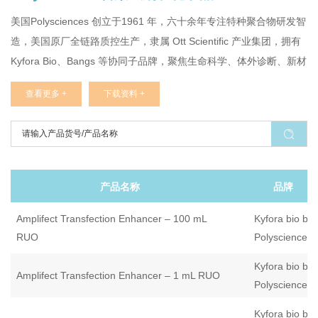
美国Polysciences 创立于1961 年，六十余年专注特种聚合物研发智
造，美国原厂全链路质控生产，隶属 Ott Scientific 产业集团，拥有
Kyfora Bio、Bangs 等协同子品牌，聚焦生命科学、体外诊断、新材
料三大核心赛道Polysciences。产品线包含 PEI 转染试剂、各类单
查看更多 +
下载资料 +
分散微球、生物可降解高分子、病理包埋试剂、电子专用化学品，
可提供定制合成与GMP 代工服务。明星产品 PEI MAX（24765）、
MAXgene GMP 转染试剂适配蛋白 / 抗体瞬转、病毒载体制备、体
内基因递送，兼顾科研摸索与 IND 申报量产需求，批次稳定性优
异，配套完整合规资料。全系微球产品覆盖流式校准、IVD 磁珠、
产品名称
品牌
生化分离场景，国内由曼博生物全权负责现货供货与落地技术服务
Amplifect Transfection Enhancer – 100 mL
Kyfora bio by
RUO
Polysciences
Kyfora bio by
Amplifect Transfection Enhancer – 1 mL RUO
Polysciences
Kyfora bio by