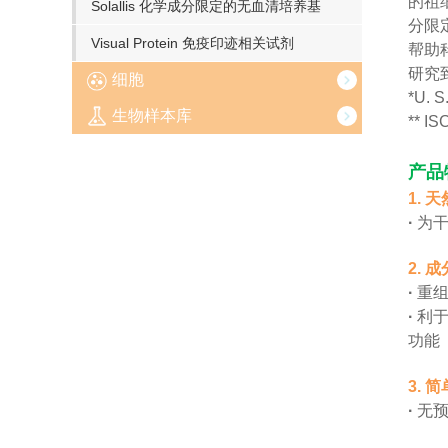
的祖
Solallis 化学成分限定的无血清培养基
分限定
Visual Protein 免疫印迹相关试剂
帮助科
研究
细胞
*U. S
生物样本库
** IS
产品特
1.
·
为
2.
·
重
·
利
功能
3.
·
无预