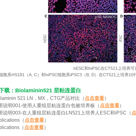
hESC和hiPSC在CT521上培
C细胞系HS181（A, C）和hiPSC细胞系iPSC3（B, D）在CT521上
载：Biolaminin521 层粘连蛋白
iolaminin 521 LN，MX，CTG产品对比（
点击查看
）
 使用说明001-使用人重组层粘连蛋白包被培养板（
点击查看
）
使用说明003-在人重组层粘连蛋白LN521上培养人ESC和iPSC（
blications（
点击查看
）
plications（
点击查看
）