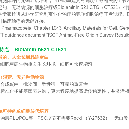
细胞体外的无饲养层培养，可帮助重建具有高度生物相关的生长环境。在B
的、无动物源的细胞治疗级Biolaminin 521 CTG（CT521）<符合 
学家推进从科学研究到商业化治疗的完整细胞治疗开发过程。Biolamini
到临床治疗的无缝连接。
. Pharmacopeia. Chapter 1043: Ancillary Materials for Cell, G
CT guidance document “ISCT Animal-Free Origin Survey Resu
点：Biolaminin521 CT521
 天然的、人全长层粘连蛋白
干细胞重建生物相关生长环境，细胞可快速增殖
 成分限定、无异种动物源
组合成蛋白，批次间一致性强，可靠的重复性
于标准化多能基因表达谱，更大程度地提高遗传稳定性，并激活
 简单可控的单细胞传代培养
涂层PLL/POL等，PSC培养不需要Rocki （Y-27632），无