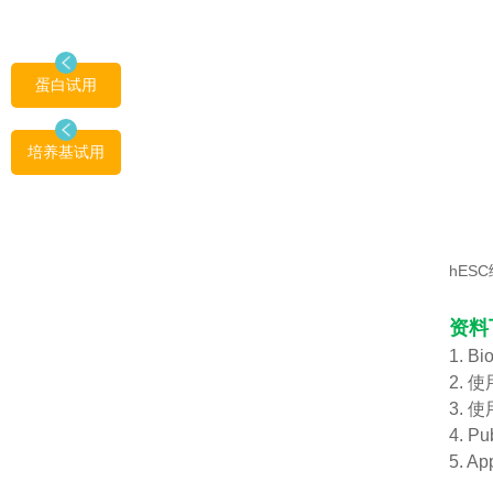
蛋白试用
培养基试用
hES
资料下
1. B
2.
3. 
4. Pu
5. Ap