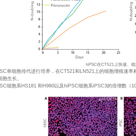
hPSC在CT521上快速、
hPSC单细胞传代进行培养，在CT521和LN521上的细胞增殖速率相当，且
细胞生长。
hESC细胞系HS181 和H980以及hiPSC细胞系iPSC3的倍增数（